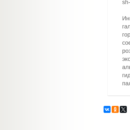
sh
Ин
га
го
со
ро
эк
ал
ги
па