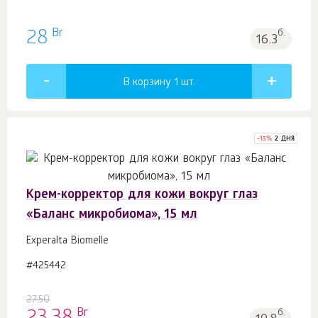
Br
28
б.
16.3
В корзину 1
шт.
-
15
%
2 ДНЯ
Крем-корректор для кожи вокруг глаз
«Баланс микробиома», 15 мл
Experalta Biomelle
#425442
27.50
Br
б.