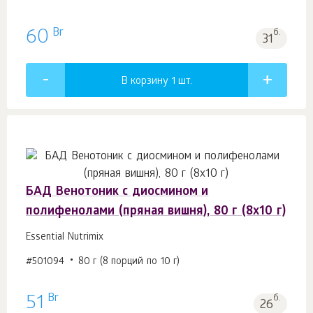
Br
60
б.
31
В корзину 1
шт.
БАД Венотоник с диосмином и
полифенолами (пряная вишня), 80 г (8х10 г)
Essential Nutrimix
#501094
80 г (8 порций по 10 г)
Br
51
б.
26