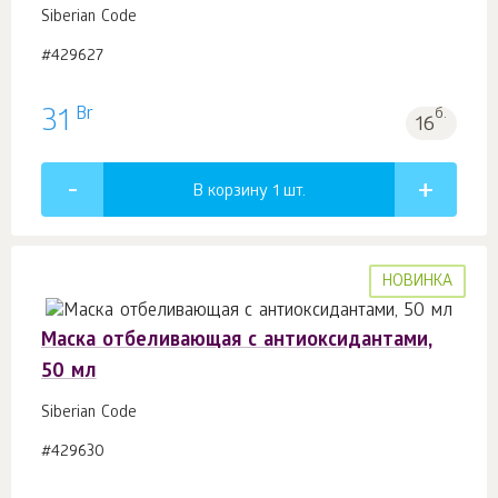
Siberian Code
#429627
Br
31
б.
16
В корзину 1
шт.
НОВИНКА
Маска отбеливающая c антиоксидантами,
50 мл
Siberian Code
#429630