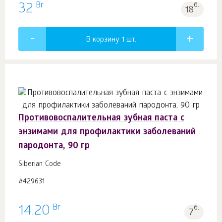
Br
32
б.
18
В корзину 1
шт.
Противовоспалительная зубная паста с
энзимами для профилактики заболеваний
пародонта, 90 гр
Siberian Code
#429631
Br
14.20
б.
7