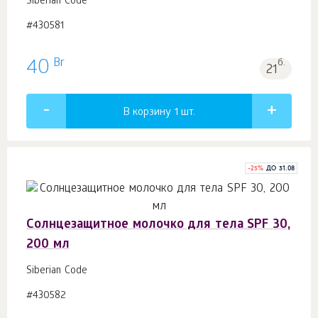
Siberian Code
#430581
Br
40
б.
21
В корзину 1
шт.
-
25
%
ДО 31.08
Солнцезащитное молочко для тела SPF 30,
200 мл
Siberian Code
#430582