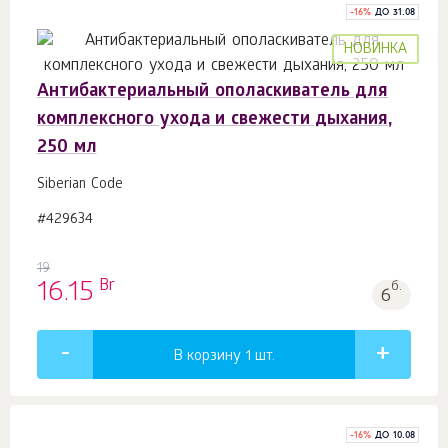
-
16
%
ДО 31.08
НОВИНКА
Антибактериальный ополаскиватель для
комплексного ухода и свежести дыхания,
250 мл
Siberian Code
#429634
19
Br
16.15
б.
6
В корзину 1
шт.
-
16
%
ДО 10.08