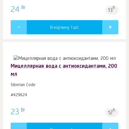
Br
24
б.
13
В корзину 1
шт.
Мицеллярная вода с антиоксидантами, 200
мл
Siberian Code
#429624
Br
23
б.
12