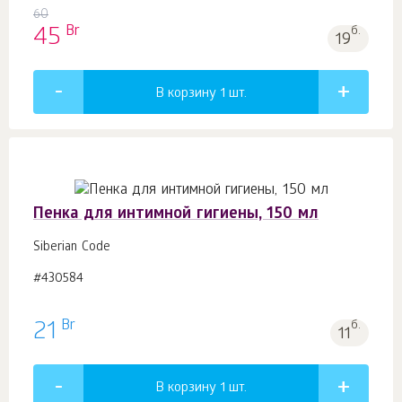
60
Br
45
б.
19
В корзину 1
шт.
Пенка для интимной гигиены, 150 мл
Siberian Code
#430584
Br
21
б.
11
В корзину 1
шт.