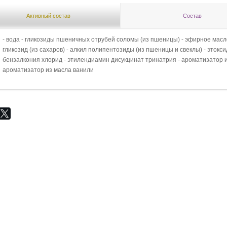
Активный состав
Состав
- вода - гликозиды пшеничных отрубей соломы (из пшеницы) - эфирное масло
гликозид (из сахаров) - алкил полипентозиды (из пшеницы и свеклы) - этокс
бензалкония хлорид - этилендиамин дисукцинат тринатрия - ароматизатор и
ароматизатор из масла ванили