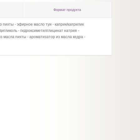
Формат продукта
 пихты - эфирное масло туи - каприк/каприлик
вода, 
идигликоль - гидроксиметилглицинат натрия -
алкилп
з масла пихты - ароматизатор из масла кедра -
этилен