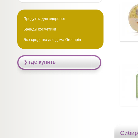
Продукты для здоровья
Бренды косметики
Эко-средства для дома Greenpin
где купить
Сибир