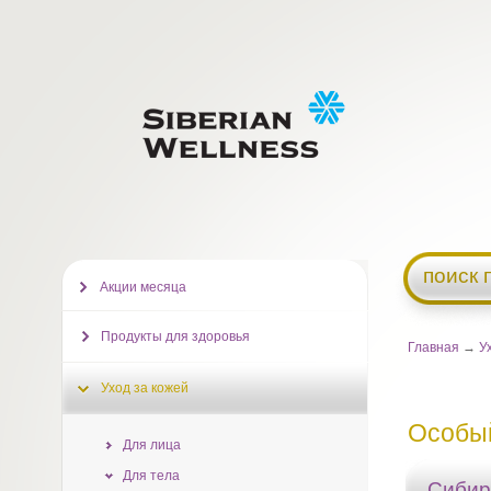
поиск 
Акции месяца
Продукты для здоровья
Главная
→
У
Уход за кожей
Особы
Для лица
Для тела
Сибир