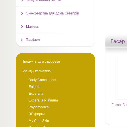
Уход за полостью рта
Эко-средства для дома Greenpin
Макияж
Парфюм
Гэсэр
Продукты для здоровья
Бренды косметики
Body Compliment
Enigma
Experalta
Experalta Platinum
Гэсэр. Б
Phytomedica
RE:форма
My Cool Skin