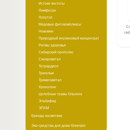
Истоки чистоты
Лимфосан
Лопутоп
Медовые фитокомплексы
Ca
Новомин
сиб
Природный инулиновый концентрат
Ритмы здоровья
Сибирский прополис
Синхровитал
Тетрардиол
Тригельм
Тримегавитал
Хронолонг
Целебные травы Ольхона
Эльбифид
ЭПАМ
Бренды косметики
Эко-средства для дома Greenpin