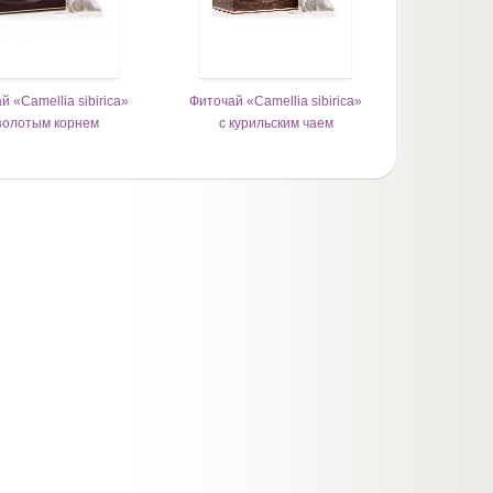
й «Camellia sibirica»
Фиточай «Camellia sibirica»
золотым корнем
с курильским чаем