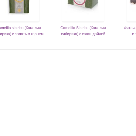
mellia sibirica (Камелия
Camellia Sibirica (Камелия
Фиточа
ирика) с золотым корнем
сибирика) с саган-дайлей
с 