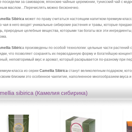
е посиделки за самоваром, японские чайные церемонии, тунисский чай с кед
чным маслом…Перечислять можно бесконечно.
mellia Sibirica
может по праву считаться настоящим напитком премиум-класса
о чая в него входят уникальные сибирские растения и травы, которые придаю
ь, природные целебные вещества, которыми так богаты все эти ингредиенты
зма.
mellia Sibiric
a произведены по особой технологии: цельные части растений 
дки, что позволяет сохранять их первозданную форму и богатейшую концен
ный, неповторимый вкус и аромат, который раскрывается по-разному при пе
емиум-класса из серии
Camellia Sibirica
станут великолепным подарком, кото
 своим близким это особенное чаепитие, наполненное многообразием вкуса и
mellia sibirica (Камелия сибирика)