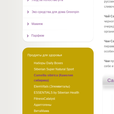
Уход за полостью рта
русски
сливо
Эко-средства для дома Greenpin
Чай Ca
черног
Макияж
очеред
органи
Парфюм
Чаи Ca
пирами
особен
Продукты для здоровья
Чаи
пр
Наборы Daily Boxes
себе и
Siberian Super Natural Sport
Camellia sibirica (Камелия
Ca
сибирика)
ElemVitals (Элемвиталы)
ESSENTIALS by Siberian Health
FitnessCatalyst
Адаптогены
ВитаМама