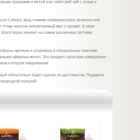
ровыми орешками и мятой или тибетский чай с солью и
 из Сибири, ведь помимо первоклассного зеленого или
т этому напитку неповторимый вкус и аромат. В свою
, благотворно влияют на самые различные системы
собраны вручную и упакованы в специальные пакетики-
трацию эфирных масел. Это придает напиткам совершенно
рвом и втором заваривании.
рый обязательно будет оценен по достоинству. Подарите
 природной пользой!