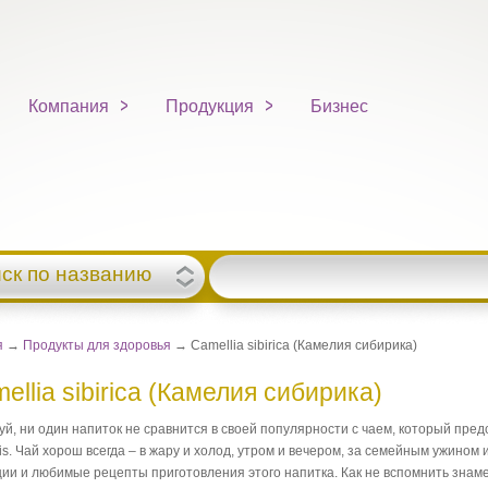
Компания
Продукция
Бизнес
ск по названию
я
→
Продукты для здоровья
→ Camellia sibirica (Камелия сибирика)
ellia sibirica (Камелия сибирика)
й, ни один напиток не сравнится в своей популярности с чаем, который пред
is. Чай хорош всегда – в жару и холод, утром и вечером, за семейным ужином
ии и любимые рецепты приготовления этого напитка. Как не вспомнить знамен