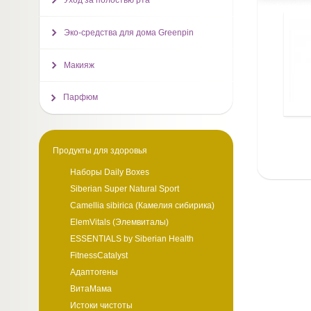
Уход за полостью рта
Эко-средства для дома Greenpin
Макияж
Парфюм
Продукты для здоровья
Наборы Daily Boxes
Siberian Super Natural Sport
Camellia sibirica (Камелия сибирика)
ElemVitals (Элемвиталы)
ESSENTIALS by Siberian Health
FitnessCatalyst
Адаптогены
ВитаМама
Истоки чистоты