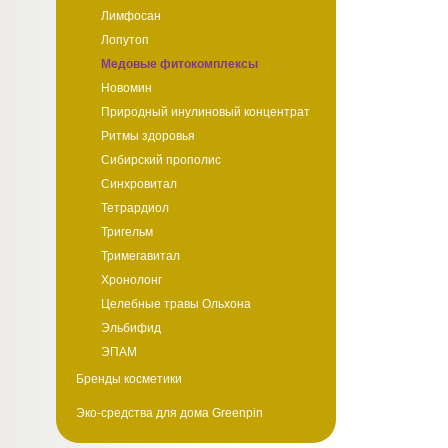
Лимфосан
Лопутоп
Медовые фитокомплексы
Новомин
Природный инулиновый концентрат
Ритмы здоровья
Сибирский прополис
Синхровитал
Тетрардиол
Тригельм
Тримегавитал
Хронолонг
Целебные травы Ольхона
Эльбифид
ЭПАМ
Бренды косметики
Эко-средства для дома Greenpin