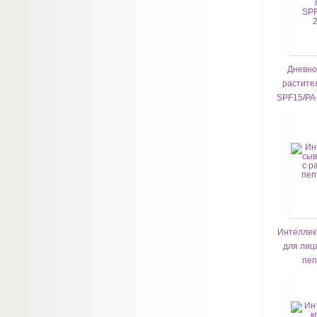
Дневно
растите
SPF15/PA+
Интеллек
для лиц
пеп