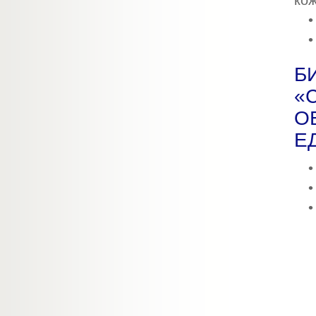
кож
•
•
Б
«
О
Е
•
•
•