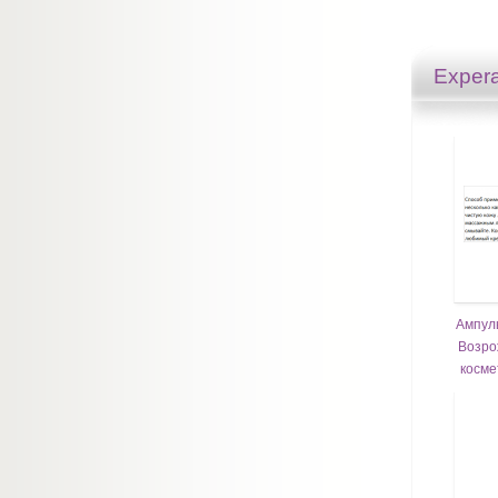
Expera
Ампул
Возро
косме