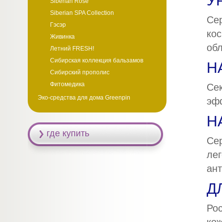
У
Siberian Rose
Siberian SPA Collection
Се
Гэсэр
кос
Живинка
об
Летний FRESH!
Сибирская коллекция бальзамов
Н
Сибирский прополис
Фитомедика
Се
Эко-средства для дома Greenpin
эф
Н
где купить
Сер
лег
ант
Д
Рос