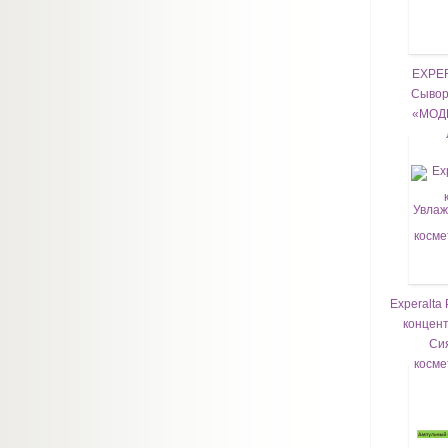
EXPER
Сывор
«МОД
Experalta
концент
Си
косме