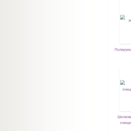
Полирующ
Шелкови
очище