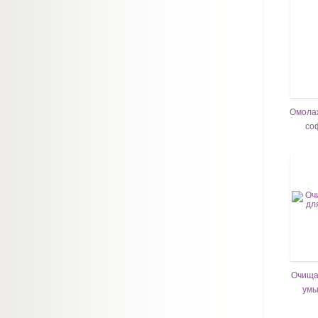
Омола
со
Очища
умы