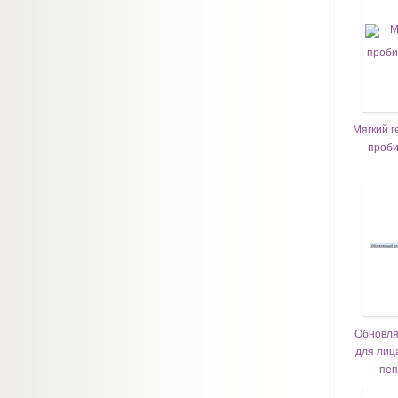
Мягкий г
проби
Обновля
для лиц
пеп