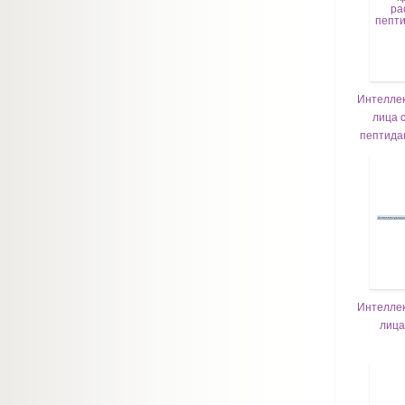
Интеллек
лица 
пептидам
Интеллек
лица