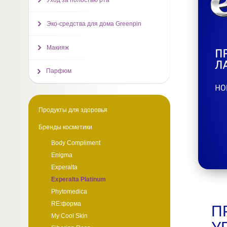
Уход за полостью рта
Эко-средства для дома Greenpin
Макияж
Парфюм
Продукты для здоровья
Бренды косметики
Body Compliment
Enigma
Experalta
Experalta Platinum
Phytomedica
RE:форма
П
My Cool Skin