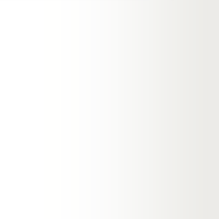
annuus 
oil, cit