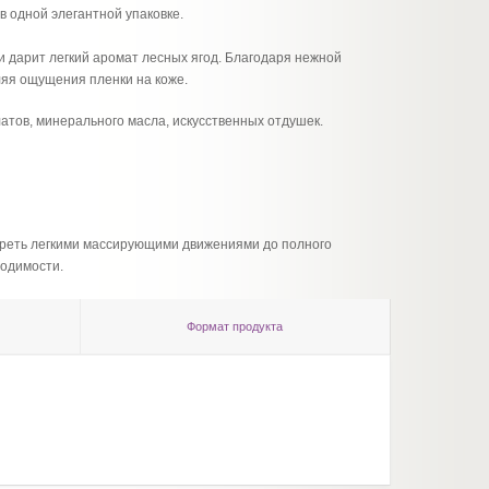
в одной элегантной упаковке.
 и дарит легкий аромат лесных ягод. Благодаря нежной
ляя ощущения пленки на коже.
атов, минерального масла, искусственных отдушек.
тереть легкими массирующими движениями до полного
ходимости.
Формат продукта
Активн
Ингред
ceteary
ethylen