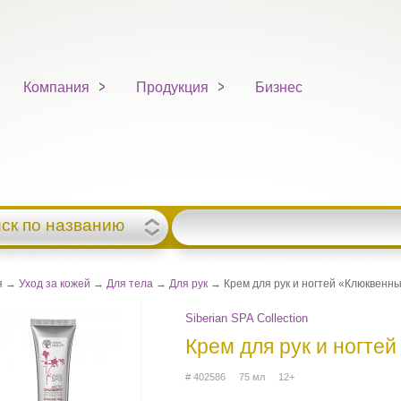
Компания
Продукция
Бизнес
ск по названию
я
→
Уход за кожей
→
Для тела
→
Для рук
→ Крем для рук и ногтей «Клюквенн
Siberian SPA Collection
Крем для рук и ногте
# 402586 75 мл 12+