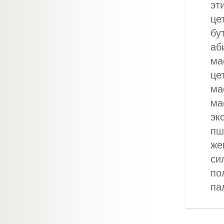
эт
це
бу
аб
ма
це
ма
ма
эк
пш
же
си
по
па