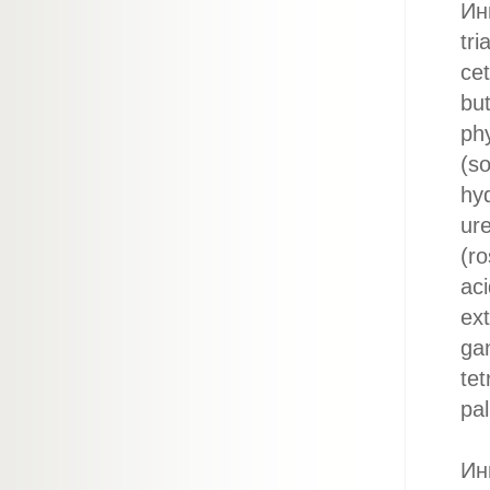
Инг
tri
cet
bu
phy
(so
hyd
ure
(ro
aci
ext
gan
tet
pal
Ин