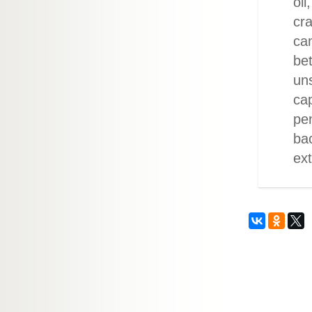
oil
cra
cam
bet
uns
cap
pen
bac
ext