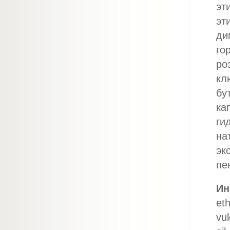
эт
эт
ди
го
ро
кл
бу
ка
ги
на
эк
пе
Ин
eth
vul