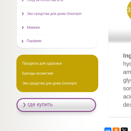
Уход за полостью рта
3
Эко-средства для дома Greenpin
Макияж
Парфюм
In
hyd
Продукты для здоровья
am
Бренды косметики
gly
Эко-средства для дома Greenpin
sor
aci
где купить
dex