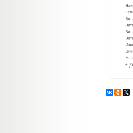
Наи
Кал
Вит
Вит
Вит
Вит
Изо
Цин
Мар
* 