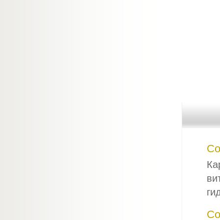
Со
Ка
ви
ги
Со