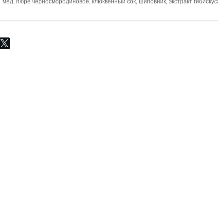
мёд, пюре чёрносмородиновое, клюквенный сок, шиповник, экстракт гибискуса