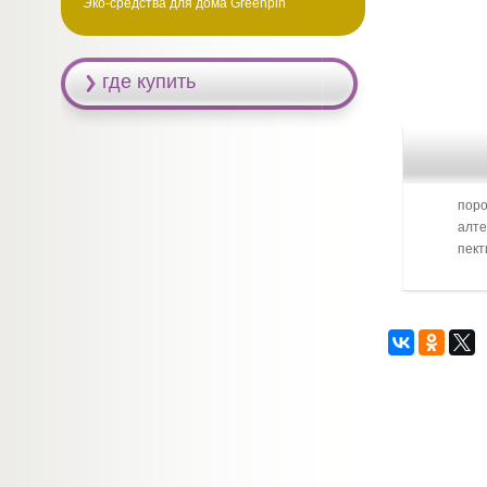
Эко-средства для дома Greenpin
где купить
поро
алте
пект