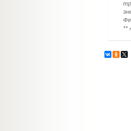
тр
эн
Фе
**