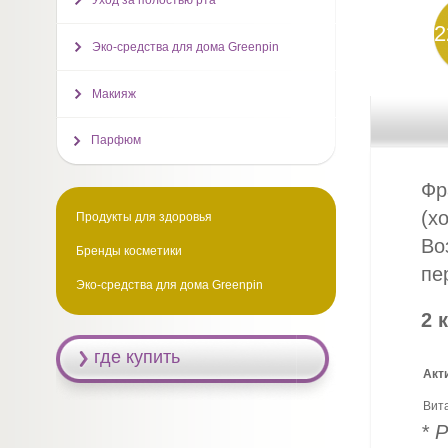
Уход за полостью рта
2
Эко-средства для дома Greenpin
Макияж
Парфюм
Фр
(х
Продукты для здоровья
Во
Бренды косметики
пе
Эко-средства для дома Greenpin
2 
где купить
Акт
Вит
* 