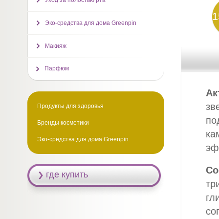
Уход за полостью рта
1
Эко-средства для дома Greenpin
Макияж
Парфюм
Ак
зв
Продукты для здоровья
по
Бренды косметики
ка
Эко-средства для дома Greenpin
эф
Со
где купить
тр
гл
со