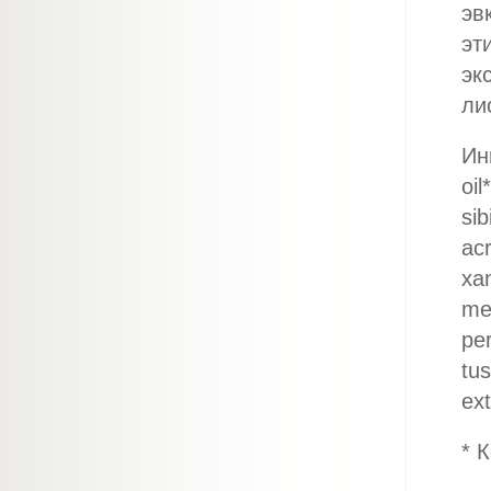
эв
эт
эк
ли
Ин
oil
sib
ac
xan
mel
per
tus
ext
* 