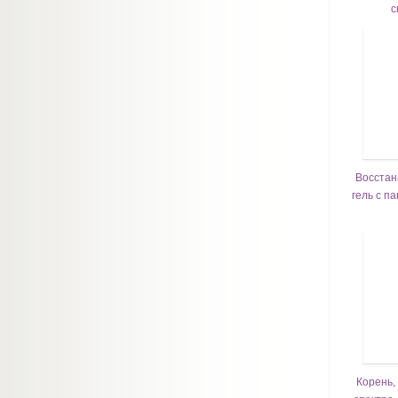
с
Восстан
гель с п
Корень,