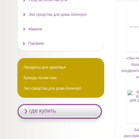
Уход за полостью рта
Эко-средства для дома Greenpin
Макияж
Парфюм
«Уян Но
баль
Продукты для здоровья
хондроит
с
Бренды косметики
Эко-средства для дома Greenpin
где купить
Ба
расслаб