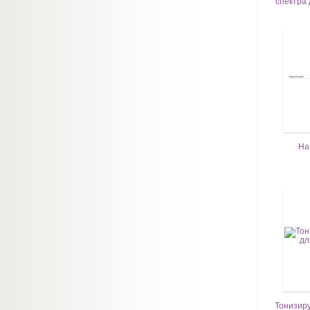
спектра 
На
Тонизир