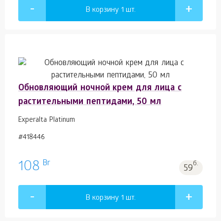
В корзину 1
шт.
Обновляющий ночной крем для лица с
растительными пептидами, 50 мл
Experalta Platinum
#418446
Br
108
б.
59
В корзину 1
шт.