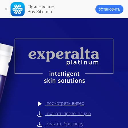
Приложение
Установить
Buy Siberian
посмотреть видео
скачать презентацию
скачать брошюру