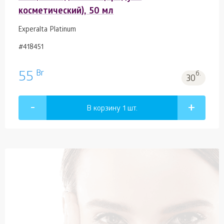
косметический), 50 мл
Experalta Platinum
#418451
Br
55
б.
30
В корзину 1
шт.