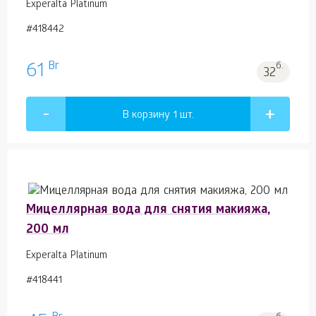
Experalta Platinum
#418442
Br
61
б.
32
В корзину 1
шт.
Мицеллярная вода для снятия макияжа,
200 мл
Experalta Platinum
#418441