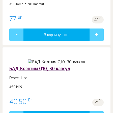
#501407
90 капсул
Br
77
б.
41
В корзину 1
шт.
БАД Коэнзим Q10, 30 капсул
Expert Line
#501419
Br
40.50
б.
21