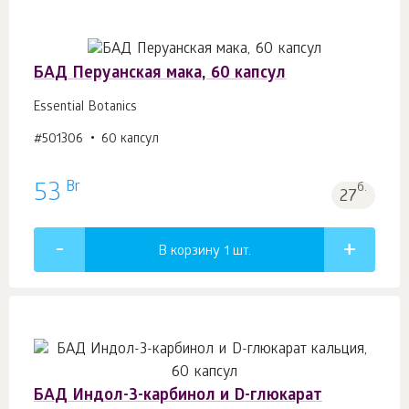
БАД Перуанская мака, 60 капсул
Essential Botanics
#501306
60 капсул
Br
53
б.
27
В корзину 1
шт.
БАД Индол-3-карбинол и D-глюкарат