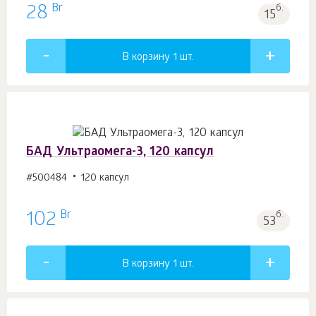
Br
28
б.
15
В корзину 1
шт.
БАД Ультраомега-3, 120 капсул
#500484
120 капсул
Br
102
б.
53
В корзину 1
шт.