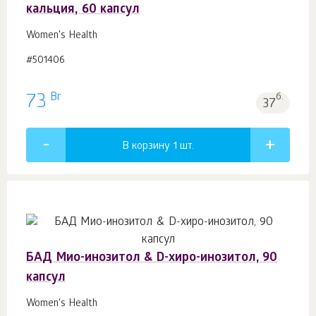
кальция, 60 капсул
Women's Health
#501406
Br
73
б.
37
В корзину 1
шт.
БАД Мио-инозитол & D-хиро-инозитол, 90
капсул
Women's Health