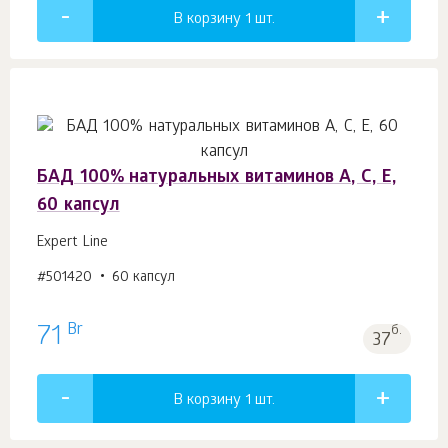
В корзину 1
шт.
БАД 100% натуральных витаминов A, C, Е,
60 капсул
Expert Line
#501420
60 капсул
Br
71
б.
37
В корзину 1
шт.