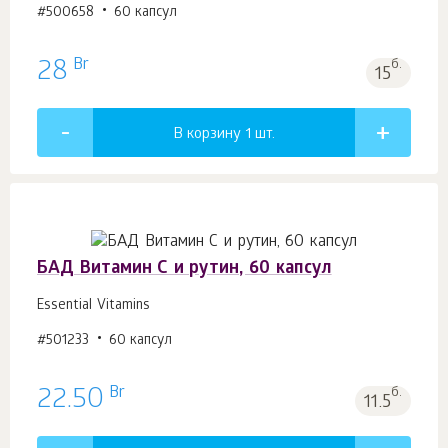
#500658
60 капсул
Br
28
б.
15
В корзину 1
шт.
БАД Витамин С и рутин, 60 капсул
Essential Vitamins
#501233
60 капсул
Br
22.50
б.
11.5