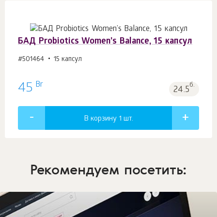
БАД Probiotics Women’s Balance, 15 капсул
#501464
15 капсул
Br
45
б.
24.5
В корзину 1
шт.
Рекомендуем посетить: