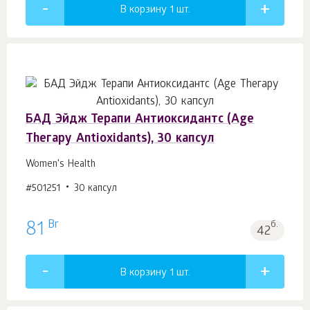
В корзину 1
шт.
БАД Эйдж Терапи Антиоксидантс (Аge
Тhегару Antioxidants), 30 капсул
Women's Health
#501251
30 капсул
Br
81
б.
42
В корзину 1
шт.