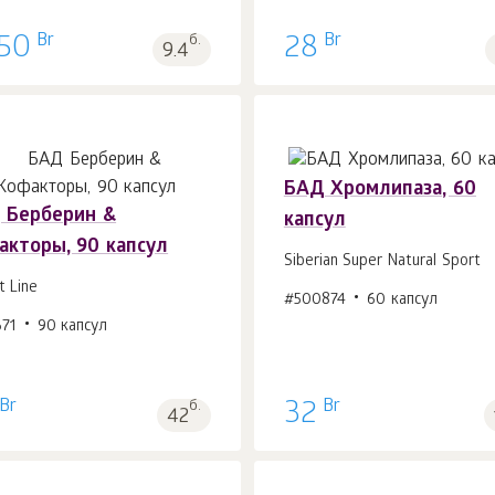
Br
Br
.50
б.
28
9.4
БАД Хромлипаза, 60
 Берберин &
капсул
акторы, 90 капсул
Siberian Super Natural Sport
В корзину 1
шт.
В корзину 1
шт.
t Line
#500874
60 капсул
71
90 капсул
Br
Br
б.
32
42