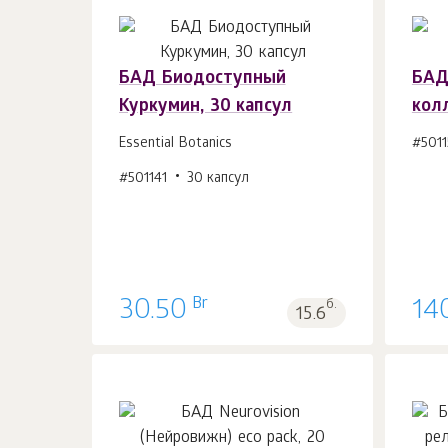
БАД Биодоступный
БАД
Куркумин, 30 капсул
колл
В корзину 1
шт.
Essential Botanics
#5011
#501141
30 капсул
Br
30.50
б.
14
15.6