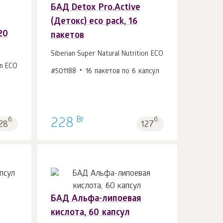
БАД Detox Pro.Active
(Детокс) eco pack, 16
В корзину 1
шт.
20
пакетов
Siberian Super Natural Nutrition ECO
on ECO
#501188
16 пакетов по 6 капсул
Br
б.
228
б.
28
127
БАД Альфа-липоевая
кислота, 60 капсул