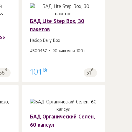
БАД Lite Step Box, 30
пакетов
В корзину 1
шт.
ss
Набор Daily Box
#500467
90 капсул и 100 г
Br
б.
101
б.
56
51
БАД Органический Селен,
60 капсул
В корзину 1
шт.