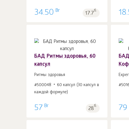
Br
34.50
б.
18
17.7
БАД Ритмы здоровья, 60
БАД
капсул
Коф
В корзину 1
шт.
Ритмы здоровья
Exper
#500048
60 капсул (30 капсул в
#5016
каждой формуле)
Br
57
б.
79
28