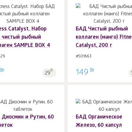
ess Catalyst. Набор
БАД Чистый рыбный
В корзину 1
шт.
В корзину 1
шт.
 чистый рыбный
коллаген (манго) Fitne
лаген SAMPLE BOX 4
Catalyst, 200 г
729
#501663
Br
Br
б.
149
29
 Диосмин и Рутин, 60
БАД Органическое
леток
Железо, 60 капсул
В корзину 1
шт.
В корзину 1
шт.