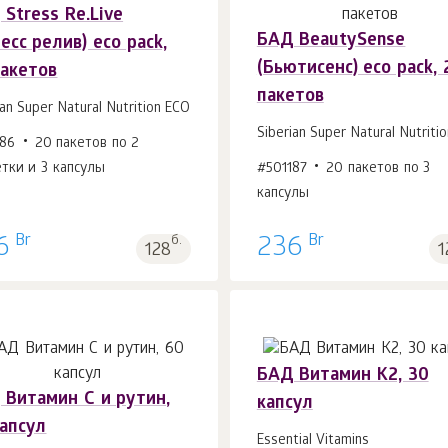
Stress Re.Live
БАД BeautySense
есс релив) eco pack,
В корзину 1
шт.
В корзину 1
шт.
(Бьютисенс) eco pack, 
пакетов
пакетов
ian Super Natural Nutrition ECO
Siberian Super Natural Nutriti
186
20 пакетов по 2
тки и 3 капсулы
#501187
20 пакетов по 3
капсулы
Br
Br
6
б.
236
128
1
БАД Витамин К2, 30
 Витамин С и рутин,
капсул
капсул
Essential Vitamins