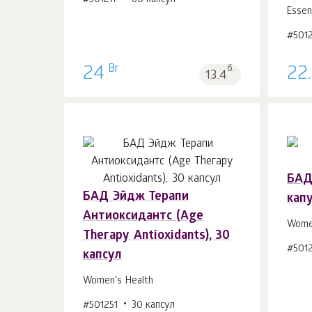
#501217
60 капсул
В корзину 1
шт.
Essen
#501
Br
24
б.
22
13.4
БАД
БАД Эйдж Терапи
кап
В корзину 1
шт.
Антиоксидантс (Аge
Women
Тhегару Antioxidants), 30
#501
капсул
Women's Health
#501251
30 капсул