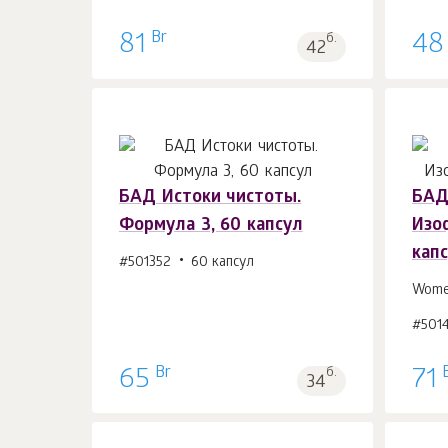
Br
81
б.
48
42
БАД Истоки чистоты.
БАД
Формула 3, 60 капсул
Изо
В корзину 1
шт.
кап
#501352
60 капсул
Women
#501
Br
65
б.
71
34