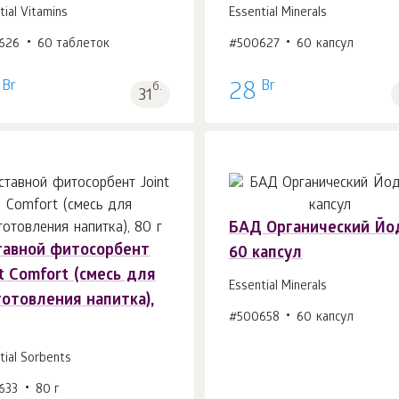
tial Vitamins
Essential Minerals
626
60 таблеток
#500627
60 капсул
Br
Br
б.
28
31
БАД Органический Йо
тавной фитосорбент
60 капсул
В корзину 1
шт.
В корзину 1
шт.
t Comfort (смесь для
Essential Minerals
готовления напитка),
#500658
60 капсул
tial Sorbents
633
80 г