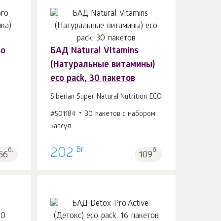
го
БАД Natural Vitamins
В корзину 1
шт.
(Натуральные витамины)
eco pack, 30 пакетов
Siberian Super Natural Nutrition ECO
#501184
30 пакетов с набором
капсул
Br
б.
202
б.
56
109