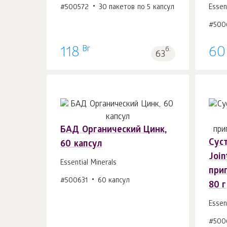
#500572
30 пакетов по 5 капсул
Essen
#500
Br
118
б.
60
63
БАД Органический Цинк,
Сус
60 капсул
В корзину 1
шт.
Join
Essential Minerals
при
#500631
60 капсул
80 г
Essen
#500