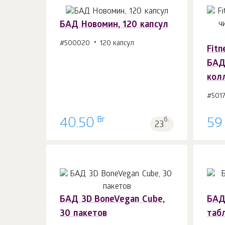
БАД Новомин, 120 капсул
#500020
120 капсул
Fitn
В корзину 1
шт.
БАД
кол
#501
Br
40.50
б.
59
23
БАД 3D BoneVegan Cube,
БАД
30 пакетов
таб
В корзину 1
шт.