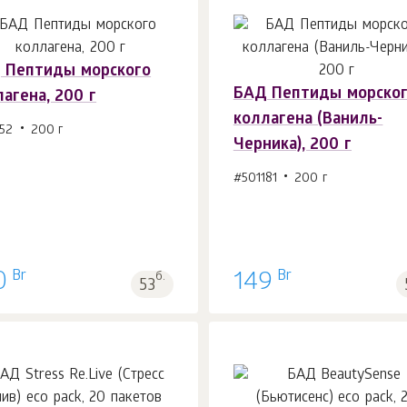
 Пептиды морского
БАД Пептиды морско
агена, 200 г
В корзину 1
шт.
В корзину 1
шт.
коллагена (Ваниль-
52
200 г
Черника), 200 г
#501181
200 г
Br
Br
0
б.
149
53