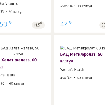
В корзину 1
шт.
В корзину 1
шт.
tial Vitamins
#501234
30 капсул
233
60 капсул
Br
Br
.50
б.
47
11.5
2
БАД Метилфолат, 60
 Хелат железа, 60
капсул
ул
Women's Health
В корзину 1
шт.
В корзину 1
шт.
's Health
#501325
60 капсул
290
60 капсул