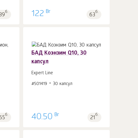
Br
б.
122
б.
39
63
БАД Коэнзим Q10, 30
капсул
Expert Line
В корзину 1
шт.
#501419
30 капсул
Br
б.
40.50
б.
65
21