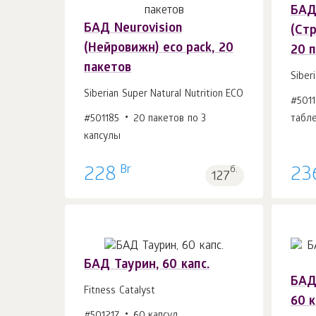
БАД 
БАД Neurovision
(Стр
В корзину 1
шт.
(Нейровижн) eco pack, 20
20 
пакетов
Siber
Siberian Super Natural Nutrition ECO
#501
#501185
20 пакетов по 3
табле
капсулы
Br
228
б.
23
127
БАД Таурин, 60 капс.
БАД
Fitness Catalyst
60 