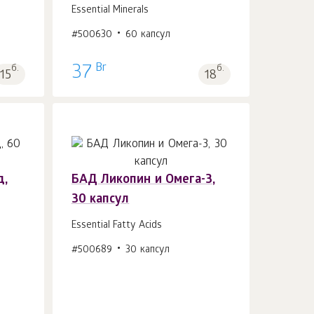
Essential Minerals
#500630
60 капсул
Br
б.
37
б.
15
18
д,
БАД Ликопин и Омега-3,
30 капсул
В корзину 1
шт.
Essential Fatty Acids
#500689
30 капсул