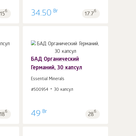
Br
б.
34.50
б.
15
17.7
БАД Органический
Германий, 30 капсул
В корзину 1
шт.
Essential Minerals
#500954
30 капсул
Br
б.
49
б.
18
28