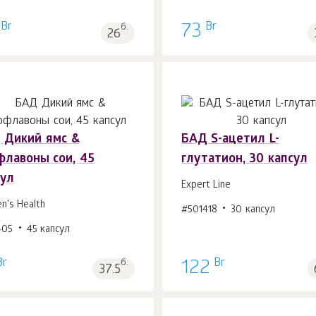
Br
Br
б.
73
26
 Дикий ямс &
БАД S-ацетил L-
флавоны сои, 45
глутатион, 30 капсул
В корзину 1
шт.
В корзину 1
шт.
сул
Expert Line
's Health
#501418
30 капсул
405
45 капсул
Br
Br
б.
122
37.5