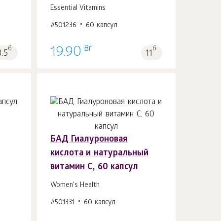
В корзину 1
шт.
Essential Vitamins
#501236
60 капсул
Br
б.
19.90
б.
3.5
11
БАД Гиалуроновая
В корзину 1
шт.
кислота и натуральный
витамин С, 60 капсул
Women's Health
#501331
60 капсул