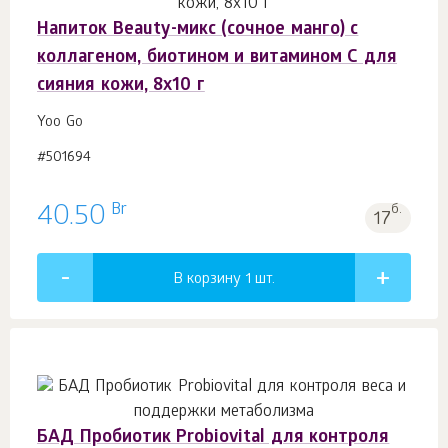
Напиток Beauty-микс (сочное манго) с
коллагеном, биотином и витамином С для
сияния кожи, 8x10 г
Yoo Gо
#501694
Br
40.50
б.
17
В корзину 1
шт.
БАД Пробиотик Probiovital для контроля