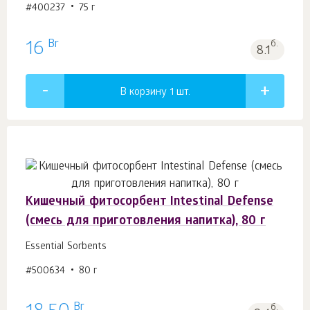
#400237
75 г
Br
16
б.
8.1
В корзину 1
шт.
Кишечный фитосорбент Intestinal Defense
(смесь для приготовления напитка), 80 г
Essential Sorbents
#500634
80 г
Br
б.