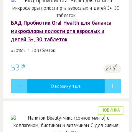
БАД Пробиотик Oral Health для баланса
микрофлоры полости рта взрослых и
детей 3+, 30 таблеток
#501615
30 таблеток
Br
53
б.
27.5
В корзину 1
шт.
НОВИНКА