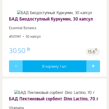
БАД Биодоступный Куркумин, 30 капсул
Essential Botanics
#501141
30 капсул
Br
30.50
б.
15.6
В корзину 1
шт.
БАД Пектиновый сорбент Dino Lactino, 70 г
Vitamama