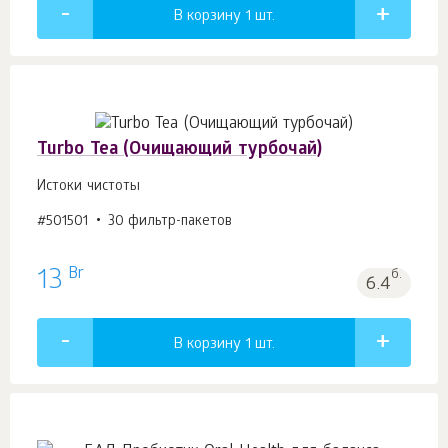
В корзину 1
шт.
Turbo Tea (Очищающий турбочай)
Истоки чистоты
#501501
30 фильтр-пакетов
Br
13
б.
6.4
В корзину 1
шт.