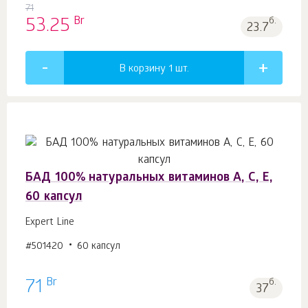
71
Br
53.25
б.
23.7
В корзину 1
шт.
БАД 100% натуральных витаминов A, C, Е,
60 капсул
Expert Line
#501420
60 капсул
Br
71
б.
37