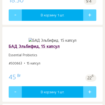
18.50
9.4
В корзину 1
шт.
БАД Эльбифид, 15 капсул
Essential Probiotics
#500663
15 капсул
Br
45
б.
22
В корзину 1
шт.