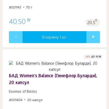
#501143
70 г
Br
40.50
б.
20.5
В корзину 1
шт.
-
25
%
ДО 10.08
БАД Women's Balance (Гинефлор Буларди),
20 капсул
Essense of Biotics
#501404
20 капсул