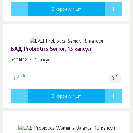
В корзину 1
шт.
БАД Probiotics Senior, 15 капсул
#501462
15 капсул
Br
57
б.
31
В корзину 1
шт.