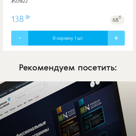
#501822
Br
138
б.
68
В корзину 1
шт.
Рекомендуем посетить: