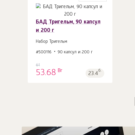
БАД Тригельм, 90 капсул
и 200 г
В корзину 1
шт.
Набор Тригельм
#500116
90 капсул и 200 г
61
Br
53.68
б.
23.4