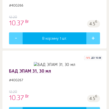
#400266
12.20
Br
10.37
б.
4.5
В корзину 1
шт.
-
16
%
ДО 10.08
БАД ЭПАМ 31, 30 мл
#400267
12.20
Br
10.37
б.
4.5