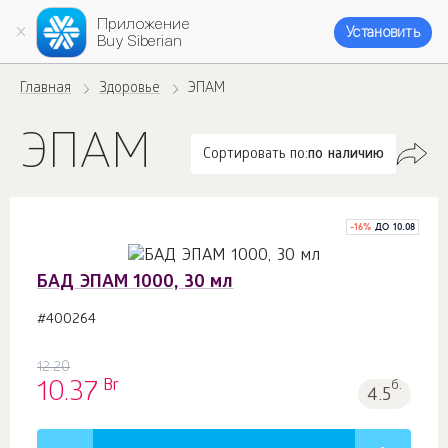
Приложение
Установить
Buy Siberian
Главная
Здоровье
ЭПАМ
ЭПАМ
Сортировать по:
по наличию
-
16
%
ДО 10.08
БАД ЭПАМ 1000, 30 мл
#400264
12.20
Br
10.37
б.
4.5