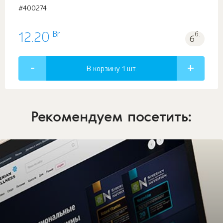
#400274
Br
12.20
б.
6
В корзину 1
шт.
Рекомендуем посетить: