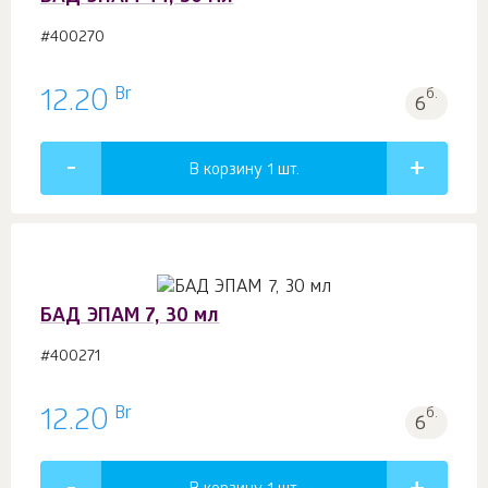
#400270
Br
12.20
б.
6
В корзину 1
шт.
БАД ЭПАМ 7, 30 мл
#400271
Br
12.20
б.
6