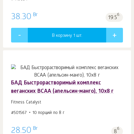
Br
38.30
б.
19.5
В корзину 1
шт.
БАД Быстрорастворимый комплекс
веганских BCAA (апельсин-манго), 10х8 г
Fitness Catalyst
#501567
10 порций по 8 г
Br
28.50
б.
8