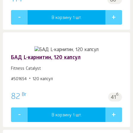
60
В корзину 1
шт.
БАД L-карнитин, 120 капсул
Fitness Catalyst
#501654
120 капсул
Br
82
б.
41
В корзину 1
шт.