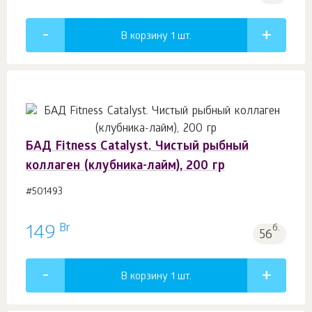
В корзину 1
шт.
БАД Fitness Catalyst. Чистый рыбный
коллаген (клубника-лайм), 200 гр
#501493
Br
149
б.
56
В корзину 1
шт.