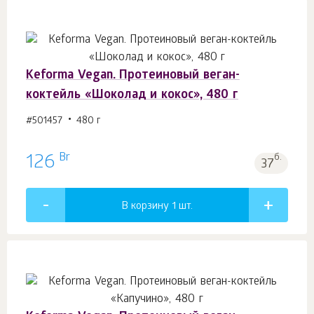
Keforma Vegan. Протеиновый веган-
коктейль «Шоколад и кокос», 480 г
#501457
480 г
Br
126
б.
37
В корзину 1
шт.