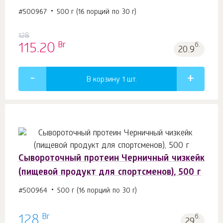
#500967
500 г (16 порций по 30 г)
128
Br
115.20
б.
20.9
В корзину 1
шт.
Сывороточный протеин Черничный чизкейк
(пищевой продукт для спортсменов), 500 г
#500964
500 г (16 порций по 30 г)
Br
128
б.
29