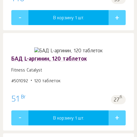
53
В корзину 1
шт.
БАД L-аргинин, 120 таблеток
Fitness Catalyst
#501092
120 таблеток
Br
51
б.
27
В корзину 1
шт.