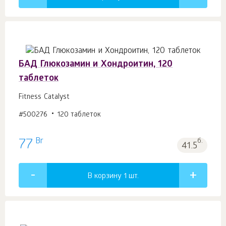
БАД Глюкозамин и Хондроитин, 120
таблеток
Fitness Catalyst
#500276
120 таблеток
Br
77
б.
41.5
В корзину 1
шт.