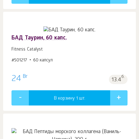
БАД Таурин, 60 капс.
Fitness Catalyst
#501217
60 капсул
Br
24
б.
13.4
В корзину 1
шт.