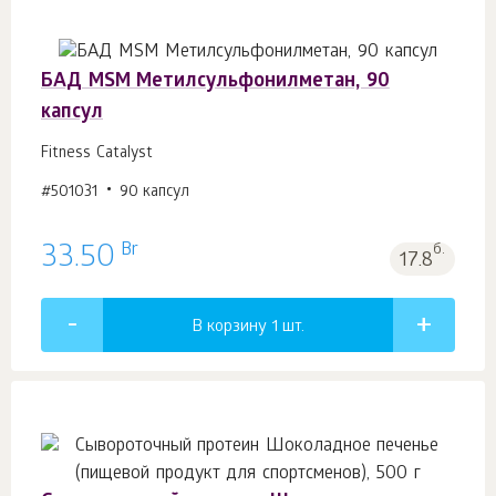
БАД MSM Метилсульфонилметан, 90
капсул
Fitness Catalyst
#501031
90 капсул
Br
33.50
б.
17.8
В корзину 1
шт.