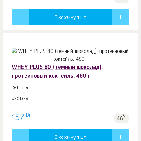
В корзину 1
шт.
WHEY PLUS 80 (темный шоколад),
протеиновый коктейль, 480 г
Keforma
#501388
Br
157
б.
46
В корзину 1
шт.