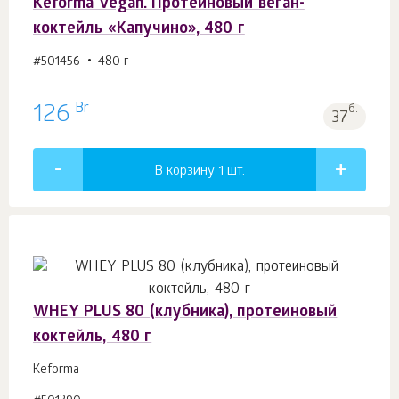
Keforma Vegan. Протеиновый веган-
коктейль «Капучино», 480 г
#501456
480 г
Br
126
б.
37
В корзину 1
шт.
WHEY PLUS 80 (клубника), протеиновый
коктейль, 480 г
Keforma