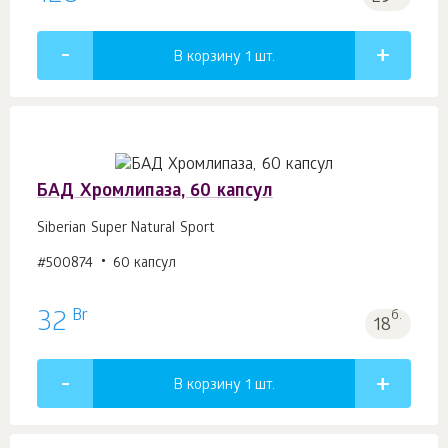
В корзину 1
шт.
БАД Хромлипаза, 60 капсул
Siberian Super Natural Sport
#500874
60 капсул
Br
32
б.
18
В корзину 1
шт.