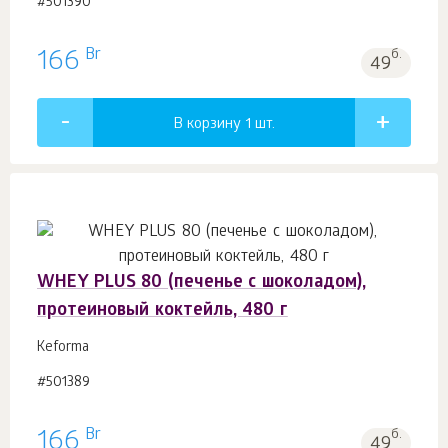
#501390
Br
166
б.
49
В корзину 1
шт.
WHEY PLUS 80 (печенье с шоколадом),
протеиновый коктейль, 480 г
Keforma
#501389
Br
166
б.
49