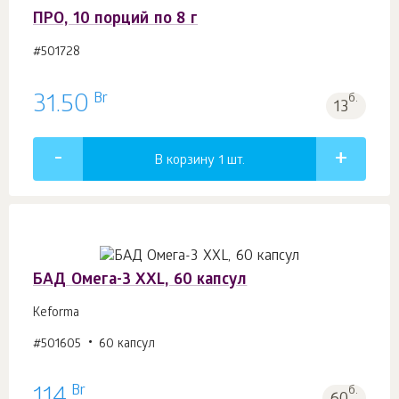
ПРО, 10 порций по 8 г
#501728
Br
31.50
б.
13
В корзину 1
шт.
БАД Омега-3 XXL, 60 капсул
Keforma
#501605
60 капсул
Br
114
б.