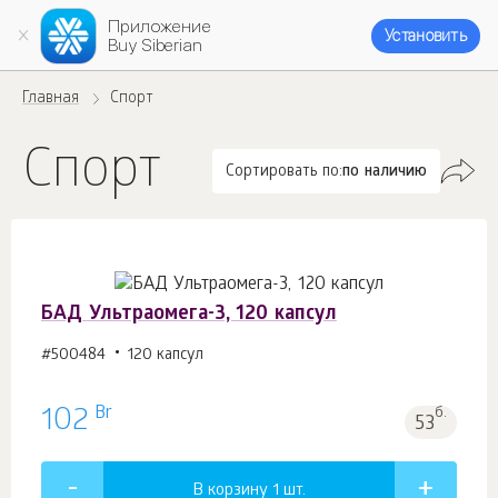
Приложение
Установить
Buy Siberian
Главная
Спорт
Спорт
Сортировать по:
по наличию
БАД Ультраомега-3, 120 капсул
#500484
120 капсул
Br
102
б.
53
В корзину 1
шт.