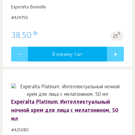
Experalta Biomelle
#424750
Br
38.50
б.
21
В корзину 1
шт.
Experalta Platinum. Интеллектуальный
ночной крем для лица с мелатонином, 50
мл
#425080