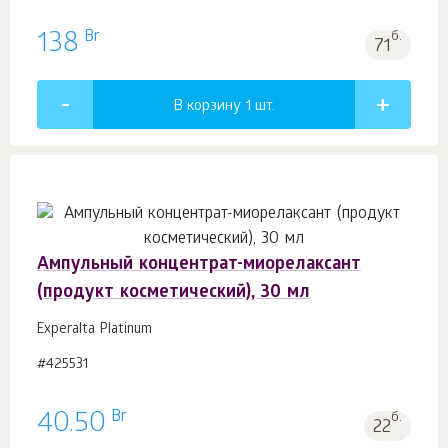
Br
138
б.
71
В корзину 1
шт.
Ампульный концентрат-миорелаксант
(продукт косметический), 30 мл
Experalta Platinum
#425531
Br
40.50
б.
22