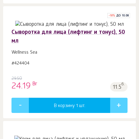
-
18
%
ДО 10.08
Сыворотка для лица (лифтинг и тонус), 50
мл
Wellness Sea
#424404
29.50
Br
24.19
б.
11.5
В корзину 1
шт.