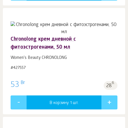
Chronolong крем дневной с
фитоэстрогенами, 50 мл
Women's Beauty CHRONOLONG
#427557
Br
53
б.
28
В корзину 1
шт.