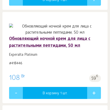
В корзину 1
шт.
Обновляющий ночной крем для лица с
растительными пептидами, 50 мл
Experalta Platinum
#418446
Br
108
б.
59
В корзину 1
шт.