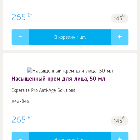
Br
265
б.
145
В корзину 1
шт.
Насыщенный крем для лица, 50 мл
Experalta Pro Anti-Age Solutions
#427846
Br
265
б.
145