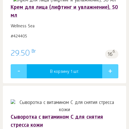
Крем для лица (лифтинг и увлажнение), 50
мл
Wellness Sea
#424405
Br
29.50
б.
16
В корзину 1
шт.
Сыворотка с витамином С для снятия
стресса кожи