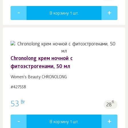
В корзину 1
шт.
Chronolong крем ночной c
фитоэстрогенами, 50 мл
Women's Beauty CHRONOLONG
#427558
Br
53
б.
28
В корзину 1
шт.