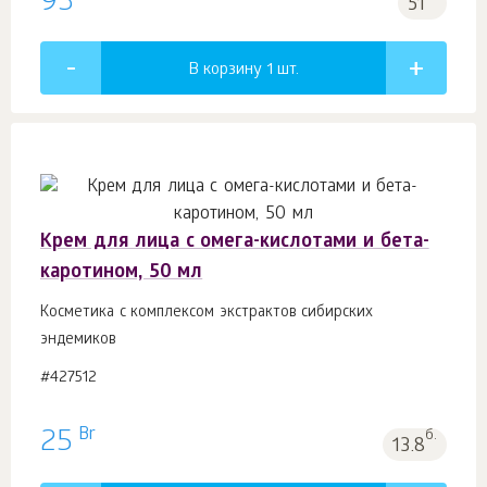
93
51
В корзину 1
шт.
Крем для лица с омега-кислотами и бета-
каротином, 50 мл
Косметика с комплексом экстрактов сибирских
эндемиков
#427512
Br
25
б.
13.8