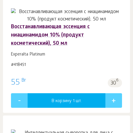
Восстанавливающая эссенция с
ниацинамидом 10% (продукт
косметический), 50 мл
Experalta Platinum
#418451
Br
55
б.
30
В корзину 1
шт.