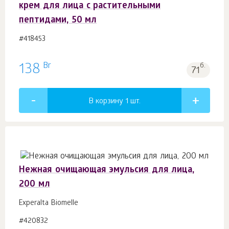
крем для лица с растительными
пептидами, 50 мл
#418453
Br
138
б.
71
В корзину 1
шт.
Нежная очищающая эмульсия для лица,
200 мл
Experalta Biomelle
#420832