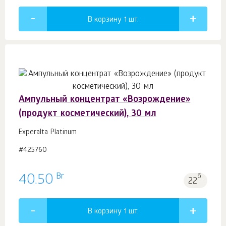
В корзину 1
шт.
Ампульный концентрат «Возрождение»
(продукт косметический), 30 мл
Experalta Platinum
#425760
Br
40.50
б.
22
В корзину 1
шт.