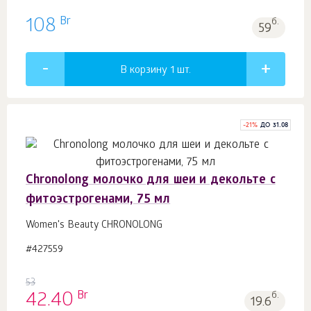
Br
108
б.
59
В корзину 1
шт.
-
21
%
ДО 31.08
Chronolong молочко для шеи и декольте с
фитоэстрогенами, 75 мл
Women's Beauty CHRONOLONG
#427559
53
Br
42.40
б.
19.6