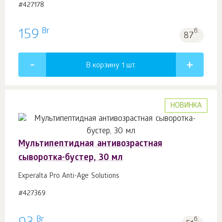
#427178
Br
159
б.
87
В корзину 1
шт.
НОВИНКА
Мультипептидная антивозрастная
сыворотка-бустер, 30 мл
Experalta Pro Anti-Age Solutions
#427369
Br
б.