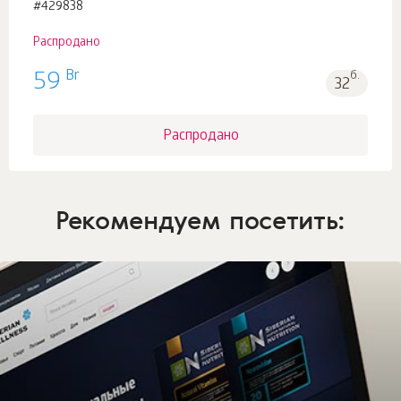
#429838
Распродано
Br
59
б.
32
Распродано
Рекомендуем посетить: