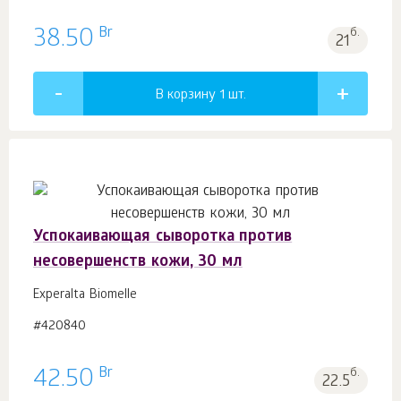
Br
38.50
б.
21
В корзину 1
шт.
Успокаивающая сыворотка против
несовершенств кожи, 30 мл
Experalta Biomelle
#420840
Br
42.50
б.
22.5