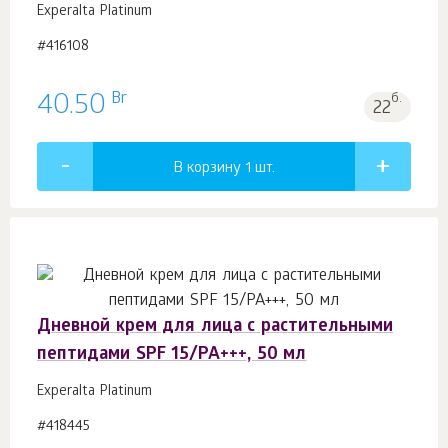
Experalta Platinum
#416108
Br
40.50
б.
22
В корзину 1
шт.
Дневной крем для лица с растительными
пептидами SPF 15/PA+++, 50 мл
Experalta Platinum
#418445