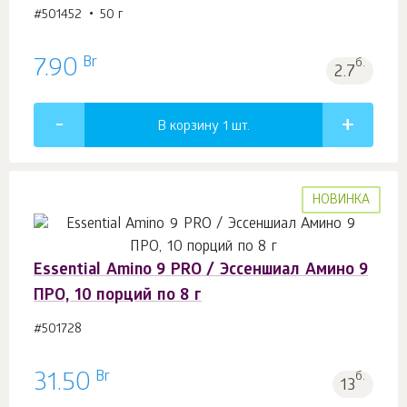
#501452
50 г
Br
7.90
б.
2.7
В корзину 1
шт.
НОВИНКА
Essential Amino 9 PRO / Эссеншиал Амино 9
ПРО, 10 порций по 8 г
#501728
Br
31.50
б.
13