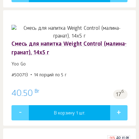
Смесь для напитка Weight Control (малина-
гранат), 14х5 г
Yoo Go
#500713
14 порций по 5 г
Br
40.50
б.
17
В корзину 1
шт.
-
16
%
ДО 31.08