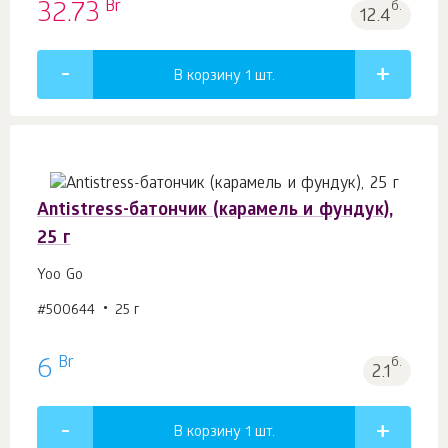
Br
32.73
б.
12.4
В корзину 1
шт.
Antistress-батончик (карамель и фундук),
25 г
Yoo Gо
#500644
25 г
Br
6
б.
2.1
В корзину 1
шт.