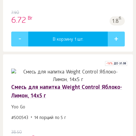
7.90
Br
6.72
б.
1.8
В корзину 1
шт.
-
15
%
ДО 31.08
Смесь для напитка Weight Control Яблоко-
Лимон, 14х5 г
Yoo Go
#500543
14 порций по 5 г
38.50