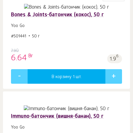
Bones & Joints-батончик (кокос), 50 г
Yoo Gо
#501441
50 г
7.90
Br
6.64
б.
1.9
В корзину 1
шт.
Immuno-батончик (вишня-банан), 50 г
Yoo Gо