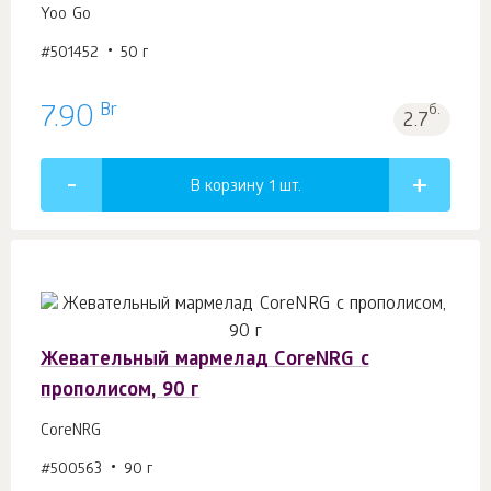
Yoo Gо
#501452
50 г
Br
7.90
б.
2.7
В корзину 1
шт.
Жевательный мармелад CoreNRG с
прополисом, 90 г
CoreNRG
#500563
90 г