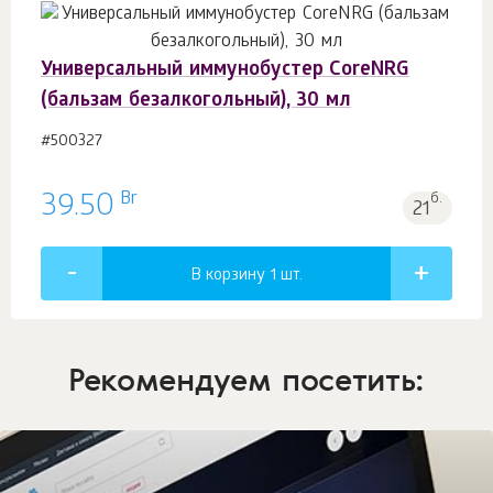
Универсальный иммунобустер CoreNRG
(бальзам безалкогольный), 30 мл
#500327
Br
39.50
б.
21
В корзину 1
шт.
Рекомендуем посетить: