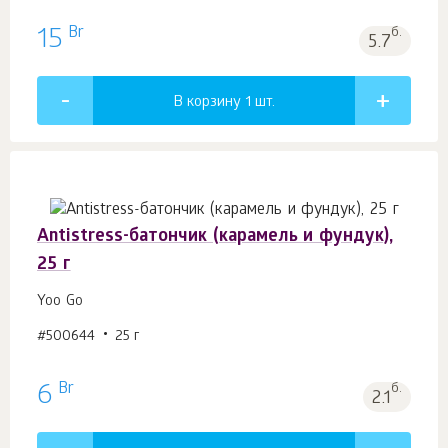
Br
15
б.
5.7
В корзину 1
шт.
Antistress-батончик (карамель и фундук),
25 г
Yoo Gо
#500644
25 г
Br
6
б.
2.1