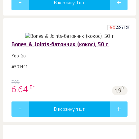
В корзину 1
шт.
-
16
%
ДО 31.08
Bones & Joints-батончик (кокос), 50 г
Yoo Gо
#501441
7.90
Br
6.64
б.
1.9
В корзину 1
шт.