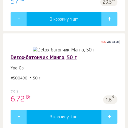
57
29.5
В корзину 1
шт.
-
15
%
ДО 31.08
Detox-батончик Манго, 50 г
Yoo Gо
#500490
50 г
7.90
Br
6.72
б.
1.8
В корзину 1
шт.