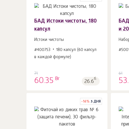
БАД Истоки чистоты, 180
БАД
капсул
и 20
В корзину 1
шт.
Истоки чистоты
Набо
#400753
180 капсул (60 капсул
#500
в каждой формуле)
71
61
Br
60.35
б.
53
26.6
-
16
%
3 ДНЯ