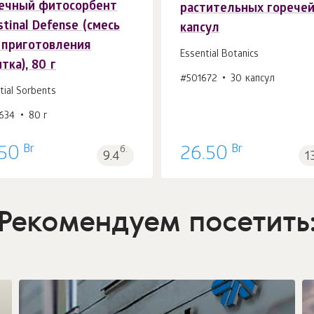
ечный фитосорбент
растительных горечей
В корзину 1
шт.
В корзину 1
шт.
stinal Defense (смесь
капсул
 приготовления
Essential Botanics
тка), 80 г
#501672
30 капсул
tial Sorbents
634
80 г
Br
Br
.50
б.
26.50
9.4
1
Рекомендуем посетить