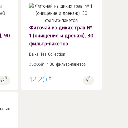
Фиточай из диких трав №
В корзину 1
шт.
), 90
1 (очищение и дренаж), 30
фильтр-пакетов
Baikal Tea Collection
#500581
30 фильтр-пакетов
Br
б.
12.20
б.
63
6