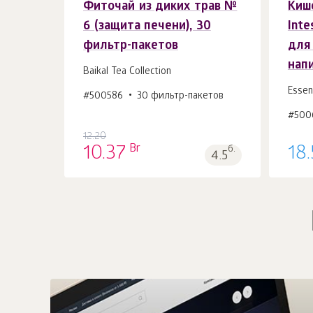
Фиточай из диких трав №
Киш
В корзину 1
шт.
6 (защита печени), 30
Inte
фильтр-пакетов
для
напи
Baikal Tea Collection
Essen
#500586
30 фильтр-пакетов
#500
12.20
Br
10.37
б.
18
4.5