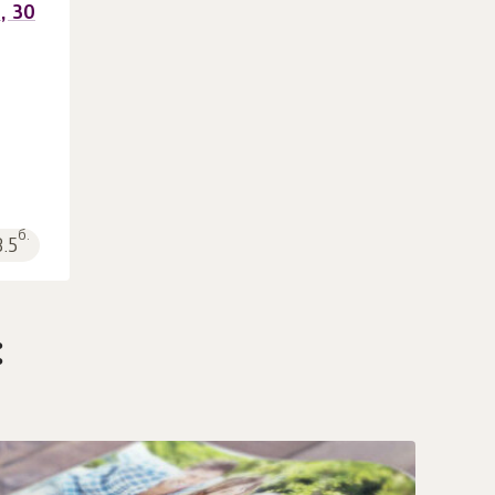
, 30
б.
3.5
: