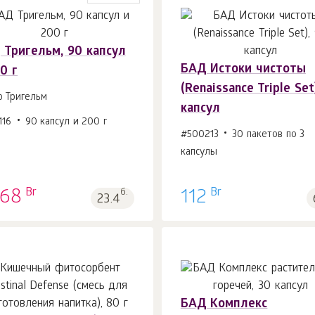
 Тригельм, 90 капсул
БАД Истоки чистоты
0 г
В корзину 1
шт.
В корзину 1
шт.
(Renaissance Triple Set
р Тригельм
капсул
116
90 капсул и 200 г
#500213
30 пакетов по 3
капсулы
Br
Br
.68
б.
112
23.4
БАД Комплекс