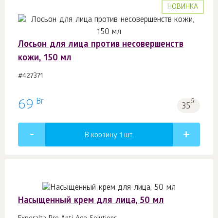
НОВИНКА
Лосьон для лица против несовершенств
кожи, 150 мл
#427371
Br
69
б.
35
В корзину 1
шт.
Насыщенный крем для лица, 50 мл