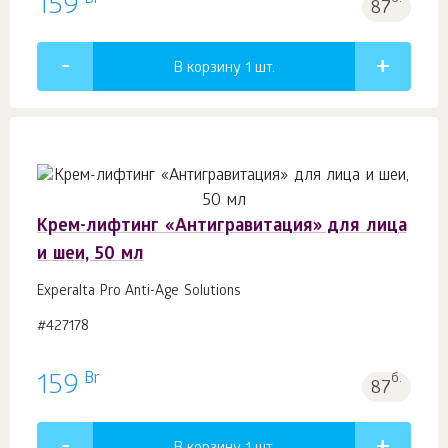
159
87
В корзину 1
шт.
Крем-лифтинг «Антигравитация» для лица
и шеи, 50 мл
Experalta Pro Anti-Age Solutions
#427178
Br
159
б.
87