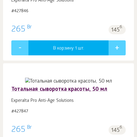
Experalta Pro Anti-Age Solutions
#427846
Br
265
б.
145
В корзину 1
шт.
Тотальная сыворотка красоты, 50 мл
Experalta Pro Anti-Age Solutions
#427847
Br
265
б.
145