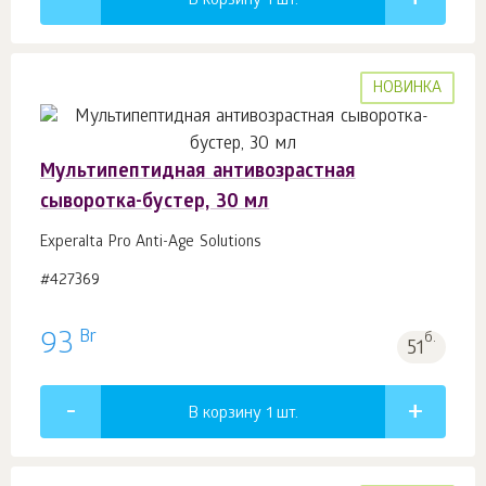
В корзину 1
шт.
НОВИНКА
Мультипептидная антивозрастная
сыворотка-бустер, 30 мл
Experalta Pro Anti-Age Solutions
#427369
Br
93
б.
51
В корзину 1
шт.