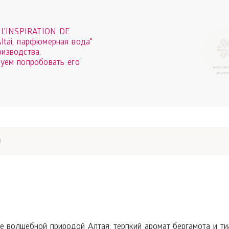
"L'INSPIRATION DE
ltai, парфюмерная вода"
оизводства.
уем попробовать его
ФОТО ВР
НЕДОС
в
 волшебной природой Алтая: терпкий аромат бергамота и тиар