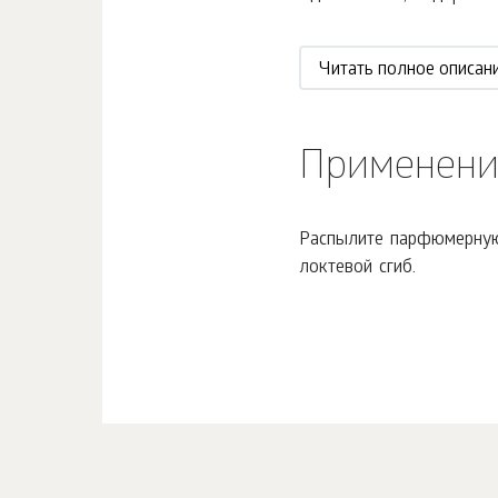
Читать полное описан
Применени
Распылите парфюмерную 
локтевой сгиб.