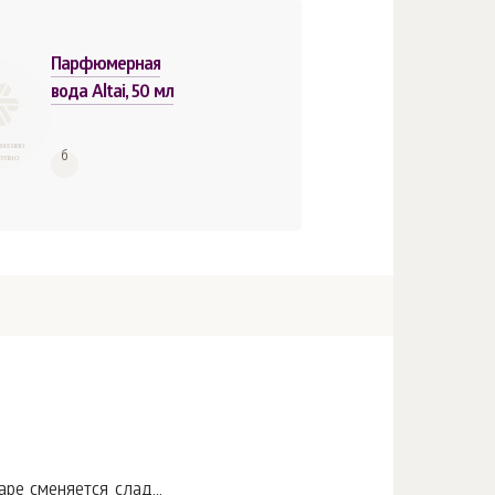
Парфюмерная
вода Altai, 50 мл
ЕМЕННО
б
ТУПНО
е сменяется слад...