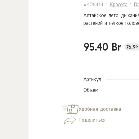
#406414
Красота
П
Алтайское лето: дыхание
растений и легкое голо
95.40 Br
76.9
б
Артикул
Объем
Удобная доставка
Поделиться