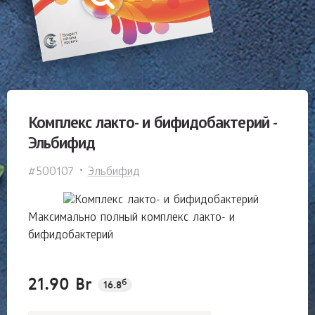
Комплекс лакто- и бифидобактерий -
Эльбифид
#500107
Эльбифид
Максимально полный комплекс лакто- и
бифидобактерий
21.90 Br
б
16.8