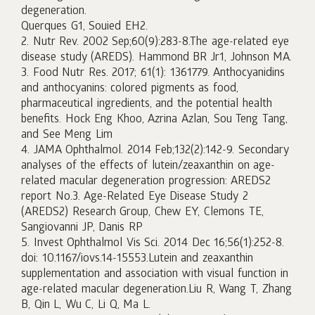
degeneration.
Querques G1, Souied EH2.
2. Nutr Rev. 2002 Sep;60(9):283-8.The age-related eye
disease study (AREDS). Hammond BR Jr1, Johnson MA.
3. Food Nutr Res. 2017; 61(1): 1361779. Anthocyanidins
and anthocyanins: colored pigments as food,
pharmaceutical ingredients, and the potential health
benefits. Hock Eng Khoo, Azrina Azlan, Sou Teng Tang,
and See Meng Lim
4. JAMA Ophthalmol. 2014 Feb;132(2):142-9. Secondary
analyses of the effects of lutein/zeaxanthin on age-
related macular degeneration progression: AREDS2
report No.3. Age-Related Eye Disease Study 2
(AREDS2) Research Group, Chew EY, Clemons TE,
Sangiovanni JP, Danis RP
5. Invest Ophthalmol Vis Sci. 2014 Dec 16;56(1):252-8.
doi: 10.1167/iovs.14-15553.Lutein and zeaxanthin
supplementation and association with visual function in
age-related macular degeneration.Liu R, Wang T, Zhang
B, Qin L, Wu C, Li Q, Ma L.