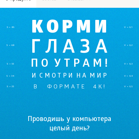
К О Р М И
S = 85
V = 0,1
Г Л А З А
S = 68
V = 0,2
П О  У Т Р А М !
S = 55
V = 0,3
И  С М О Т Р И  Н А  М И Р
S = 34
V = 0,4
В      Ф О Р М А Т Е     4 К !
S = 25
V = 0,5
Проводишь у компьютера
целый день?