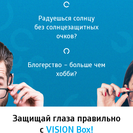
Радуешься солнцу
без солнцезащитных
очков?
Блогерство – больше чем
хобби?
Защищай глаза правильно
с
VISION Box!