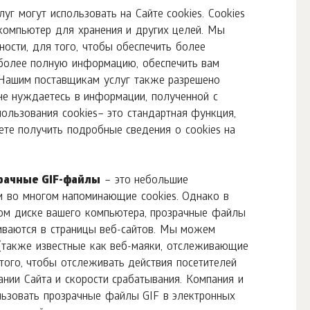
г могут использовать на Сайте cookies. Cookies
компьютер для хранения и других целей. Мы
тности, для того, чтобы обеспечить более
 более полную информацию, обеспечить вам
 Нашим поставщикам услуг также разрешено
 не нуждаетесь в информации, полученной с
ользования cookies– это стандартная функция,
ете получить подробные сведения о cookies на
зрачные GIF-файлы
– это небольшие
и во многом напоминающие cookies. Однако в
тком диске вашего компьютера, прозрачные файлы
иваются в страницы веб-сайтов. Мы можем
(также известные как веб-маяки, отслеживающие
я того, чтобы отслеживать действия посетителей
ании Сайта и скорости срабатывания. Компания и
льзовать прозрачные файлы GIF в электронных