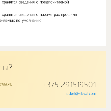
e хранятся сведения о предпочитаемой
я
e хранятся сведения о параметрах профиля
меняемых по умолчанию
сы?
+375 291519501
тавке,
netbel@sibval.com