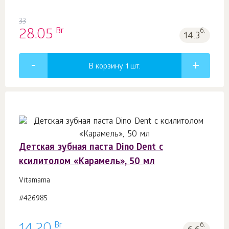
33
Br
28.05
б.
14.3
В корзину 1
шт.
Детская зубная паста Dino Dent с
ксилитолом «Карамель», 50 мл
Vitamama
#426985
Br
б.