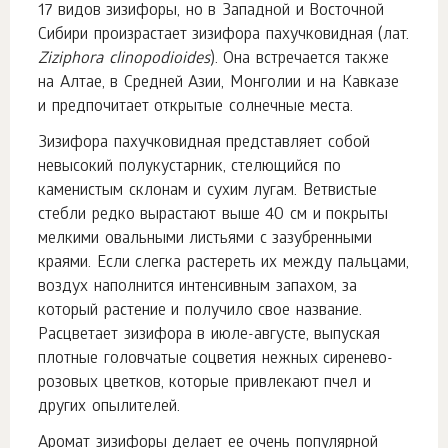
17 видов зизифоры, но в Западной и Восточной
Сибири произрастает зизифора пахучковидная (лат.
Ziziphora clinopodioides
). Она встречается также
на Алтае, в Средней Азии, Монголии и на Кавказе
и предпочитает открытые солнечные места.
Зизифора пахучковидная представляет собой
невысокий полукустарник, стелющийся по
каменистым склонам и сухим лугам. Ветвистые
стебли редко вырастают выше 40 см и покрыты
мелкими овальными листьями с зазубренными
краями. Если слегка растереть их между пальцами,
воздух наполнится интенсивным запахом, за
который растение и получило свое название.
Расцветает зизифора в июле-августе, выпуская
плотные головчатые соцветия нежных сиренево-
розовых цветков, которые привлекают пчел и
других опылителей.
Аромат зизифоры делает ее очень популярной